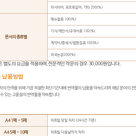
러시아어, 포르투갈어, 기타 250(%)
매뉴얼류 100(%)
기사/제안서/규격서류 120(%)
문서의 종류별
계약서/명세서/법령집류 150(%)
외국논문200(%)
은 별도의 요금을 적용하며,전문적인 작문의 경우 30,000원입니다.
 납품방법
자의 만족을 위해 가장 적절한 최단기간내에 번역물의 납품을 약속드리며 해당 분야의 전
 수 있는 고품질의 번역물을 약속합니다.
A4 1매 ~ 5매
의뢰일 당일 처리 (24시간 기준)
A4 5매 ~ 10매
의뢰일 다음날까지 처리