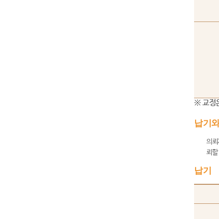
※ 교정
납기와
의뢰
뢰할
납기