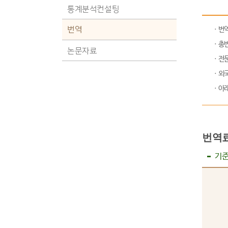
통계분석컨설팅
번역
ㆍ번역
ㆍ총번
논문자료
ㆍ전문
ㆍ외국
ㆍ아래
번역료
기준