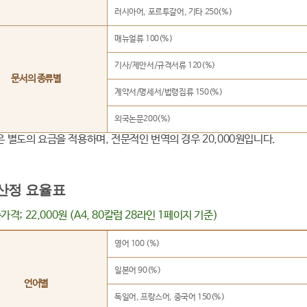
러시아어, 포르투갈어, 기타 250(%)
매뉴얼류 100(%)
기사/제안서/규격서류 120(%)
문서의 종류별
계약서/명세서/법령집류 150(%)
외국논문200(%)
은 별도의 요금을 적용하며, 전문적인 번역의 경우 20,000원입니다.
산정 요율표
가격; 22,000원 (A4, 80칼럼 28라인 1페이지 기준)
영어 100 (%)
일본어 90(%)
언어별
독일어, 프랑스어, 중국어 150(%)