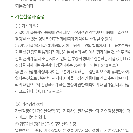
되는 것이다.
가설설정과 검정
(1) 가설의 의미
가설이란 실증적인 증명에 앞서 세우는 잠정적인 진술이며 나중에 논리적으로
검정될 수 있는 명제로 연구결과에 따라 기각이나 수정될 수 있다.
① 귀무가설(영가설) 통계량의 차이는 단지 우연의 법칙에서 나온 표본추출오
차로 생긴 정도로 통계치가 제공하는 확률의 측면에서 평가하는 것, 즉 두 변수
간의 관계가 없다 또는 차이가 없다는 부정적 형태로 진술하는 가설 (예, Ho : 
정당을 지지하는 유권자의 평균나이는 35세이다. 또는 Ho : μ = 35)
② 연구가설 통계량의 차이는 표본이 대표하는 모집단의 모수와 유의한 차이가
있다는 진술로 변수간의 관계나 차이를 긍정적인 형태로 진술하는 가설이다. 
리적 대안으로서 검정하고자 하는 현상에 관한 예측이며 대립가설, 대체가설 
라고도 한다. (예, H₁: μ ≠ 35)
(2) 가설검정 절차
가설검정이란 가설을 채택 또는 기각하는 절차를 말한다. 가설검정 절차는 다
가지로 나눌 수 있다.
① 귀무가설(영가설)과 연구가설의 설정
일반적으로 현재까지 주장되어 온 것을 귀무가설로 정하고, 기존 상태로부터 