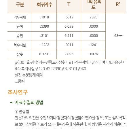
T의 유의
2
구분
회귀계수
T
R
도
직무자체
.1018
.6512
2325
급여
.2390
6.029
.0000
승진
.3101
6.211
.0000
.63***
복수시설
..1283
.3011
.1241
상수
6.3201
2.895
.0076
p<.001 회귀식: 직무만족도= 상수 + β1·직무자체 + β2·급여 + β3·승진 +
β4·복지시설·β1:.0 β2:.2390 β3:.3101 β4:0
실전 논문통계 예제
...중략
조사연구
자료수집의 방법
① 면접법
전문가의 의견을 수집하거나 경험자의 경험담이 필요한 경우, 또는 심리학적으
로 보다 상세한 자료가 요구되는 경우에 사용된다. 이 방법은 시간과 비용이 많