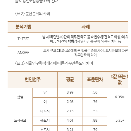
를 이용한 F검증을 하게 된다.
<표 2> 분산분석의 사례
분석기법
사례
남녀(독립변수)간의 직무만족도(종속변수:등간척도 이상)의 차
T-TEST
이, 남녀간의 백화점세일기간 중 구매 의욕의 차이 등
도시 규모(대,중,소)에 따른 임금수준의 차이, 도시규모에 따른
ANOVA
직무만족의 차이
<표 3> 사회인구학적 배경에 따른 직무만족도의 차이
t값 또는 f
변인범주
평균
표준편차
값
남
3.99
.56
성별
6.35**
여
2.98
.76
대도시
2.15
.53
도시규모
중도시
4.01
.88
5.25*
소도시
3.21
.79