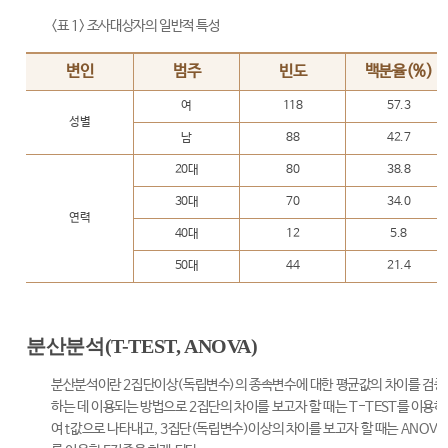
<표 1> 조사대상자의 일반적 특성
변인
범주
빈도
백분율(%)
여
118
57.3
성별
남
88
42.7
20대
80
38.8
30대
70
34.0
연력
40대
12
5.8
50대
44
21.4
분산분석(T-TEST, ANOVA)
분산분석이란 2집단이상(독립변수)의 종속변수에 대한 평균값의 차이를 검증
하는 데 이용되는 방법으로 2집단의 차이를 보고자 할 때는 T-TEST를 이용하
여 t값으로 나타내고, 3집단(독립변수)이상의 차이를 보고자 할 때는 ANOVA