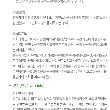
이 들고 면접 전문가를 구하는 것이 어려운 점이 단점이다.
② 관찰법
연구자가 상황을 통제하거나 또는 자연스러운 상태에서 발생하는 상황들을 직
접 관찰하고 그 변화의 정도를 기록하는 방식
③ 설문지법
사회과학 연구에서 가장 많이 사용되는 방법으로서 시간과 경비가 절감되는 장
점이 있는 반면 설문개발의 기술적인 부분과 상당수준의 전문지식이 필요하다
는 어려움이 있다.
설문지 작성시 유의할 점 몇 가지를 살펴보면 설문문항은 20∼30개 정도로 하
고 구체적인 낱말사용과 응답방식이 연구목적과 사용할 분석방법과 조화를 이
루어야 한다는 점, 그리고 대조적인 설문문항은 거리를 두어서 배치할 것과 기
존 연구에서 사용한 설문을 응용하여 작성해도 좋다. 마지막으로 설문의 내용
응답자와 조화를 이루어야 한다.
변수(변인, variable)
(1) 변수의 개념
연구의 대상이 되고 있는 일련의 개체(분석되는 단위)가 어떤 속성에 있어서 
로 구별될 수 있을 때 이러한 속성들을 변수라고 한다. 예를 들어 개인의 경우 
별, 연령, 학력, 종교, 생활수준 등과 같은 조건들이 개인을 구별해 주는 속성이