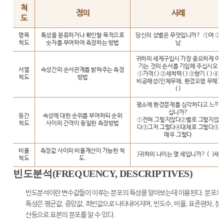
척
정의
사례
도
명목
특성을 분류하거나 확인할 목적으로
당신의 성별은 무엇입니까? ①여 ②
척도
숫자를 부여하여 측정하는 방법
남
귀하의 세제구입시 가장 중요하게 여
기는 것의 순서를 기입해 주십시오
서열
속성간의 순서관계를 밝혀주는 측정
①가격( ) ②세척력( ) ③향기 ( ) ④
척도
방법
비공해성(인체무해, 환경오염 무해)
( )
평소에 환경문제를 심각하다고 느끼
십니까?
등간
속성에 대한 순위를 부여하되 순위
①전혀 그렇지않다②별로 그렇지않
척도
사이의 간격이 동일한 측정방법
다③그저 그렇다④대체로 그렇다⑤
매우 그렇다
비율
측정값 사이의 비율계산이 가능한 척
>귀하의 나이는 몇 세입니까? ( )세
척도
도.
빈도분석(FREQUENCY, DESCRIPTIVES)
빈도분석이란 변수값들이 이루는 분포의 특성을 알아보는데 이용된다. 분포의
특성은 평균값, 중앙값, 최빈값으로 나타내어지며, 빈도수, 비율, 표준편차, 분
산등으로 표본의 분포를 알 수 있다.