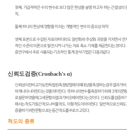
첫째, 가급적적은 수의 변수로 보다 많은 현상을 설명 하고자 하는 간결성의 원
칙,
둘째 하나의 현상에 영향을 미치는 개별적인 변수의 중요성 파악
셋째 표본으로 수집된 자료라하더라도 일반화와 추상화 과정을 거치면서 전체
적인 수준의 이론으로 발전시켜 나가는 자료 축소 기제를 제공한다는것이다. 
증연구에서 주로 사용되는기초적인 통계 분석기법은 다음과같다.
신뢰도검증(Cronbach's α)
신뢰성이란비교가능한독립된측정방법에의해대상을측정하는경우결과가비슷
하게나타나야한다는것을의미한다. 즉하나의변수를측정하기위해 3개의문항
로질문하였을때그세문항의결과가비슷해야한다는것이다. 신뢰도를검증하기
해서는척도가등간척도나비율척도, 이항척도이어야한다. 일반적으로신뢰도검
증을하기위한문항으로는등간척도를주로쓰고있다.
척도의 종류