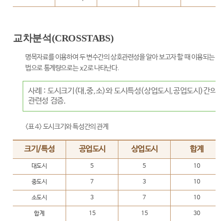
교차분석(CROSSTABS)
명목자료를 이용하여 두 변수간의 상호관련성을 알아 보고자 할 때 이용되는 
법으로 통계량으로는 χ2로 나타난다.
사례 : 도시크기(대,중,소)와 도시특성(상업도시,공업도시)간의
관련성 검증.
<표 4> 도시크기와 특성간의 관계
크기/특성
공업도시
상업도시
합계
대도시
5
5
10
중도시
7
3
10
소도시
3
7
10
합계
15
15
30