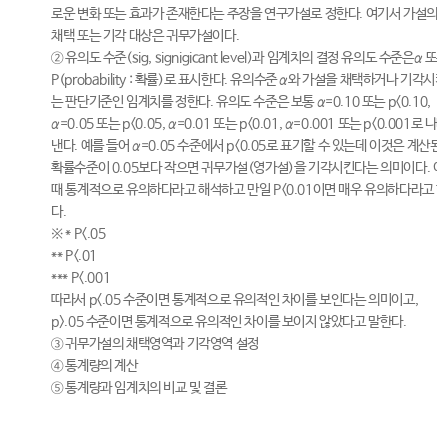
로운 변화 또는 효과가 존재한다는 주장을 연구가설로 정한다. 여기서 가설의
채택 또는 기각 대상은 귀무가설이다.
② 유의도 수준(sig, signigicant level)과 임계치의 결정 유의도 수준은α 또
P(probability : 확률)로 표시한다. 유의수준 α와 가설을 채택하거나 기각시키
는 판단기준인 임계치를 정한다. 유의도 수준은 보통 α=0.10 또는 p<0.10,
α=0.05 또는 p<0.05, α=0.01 또는 p<0.01, α=0.001 또는 p<0.001로 나
낸다. 예를 들어 α=0.05 수준에서 p<0.05로 표기할 수 있는데 이것은 계산된
확률수준이 0.05보다 작으면 귀무가설(영가설)을 기각시킨다는 의미이다. 이
때 통계적으로 유의하다라고 해석하고 만일 P<0.01이면 매우 유의하다라고 
다.
※ * P<.05
** P<.01
*** P<.001
따라서 p<.05 수준이면 통계적으로 유의적인 차이를 보인다는 의미이고,
p>.05 수준이면 통계적으로 유의적인 차이를 보이지 않았다고 말한다.
③ 귀무가설의 채택영역과 기각영역 설정
④ 통계량의 계산
⑤ 통계량과 임계치의 비교 및 결론