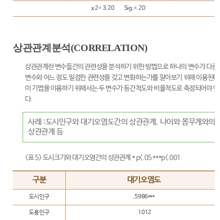
χ2= 3.20 Sig.=.20
상관관계분석(CORRELATION)
상관관계란 변수들간의 관련성을 분석하기 위한 방법으로 하나의 변수가 다른
변수와 어느 정도 밀접한 관련성을 갖고 변화하는가를 알아보기 위해 이용된다
이 기법을 이용하기 위해서는 두 변수가 등간척도와 비율척도로 측정되어야 한
다.
사례 :도시인구와 대기오염도간의 상관관계, 나이와 몸무게와의
상관관계 등
<표 5> 도시크기와 대기오염간의 상관관계 * p<.05 ***p<.001
구분
대기오염도
도시인구
.5986***
도용인구
.1012